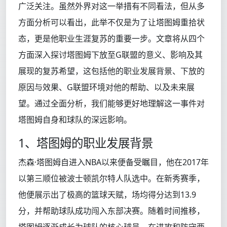
广泛关注。虽然外界对这一举措有不同看法，但从多
方面分析可以看出，此举不仅是为了让塔图姆重拾状
态，更是他职业生涯复苏的重要一步。文章将从四个
方面深入探讨塔图姆下放至G联盟的意义、影响及其
展现的复苏希望，这包括他的职业发展背景、下放的
原因与效果、G联盟环境对他的帮助、以及未来展
望。通过全面分析，我们能够更好地理解这一事件对
塔图姆自身和球队的深远影响。
1、塔图姆的职业发展背景
杰森·塔图姆自进入NBA以来便备受瞩目，他在2017年
以第三顺位被波士顿凯尔特人队选中。在新秀赛季，
他便展示出了极高的篮球天赋，场均得分达到13.9
分，并帮助球队成功闯入东部决赛。随着时间推移，