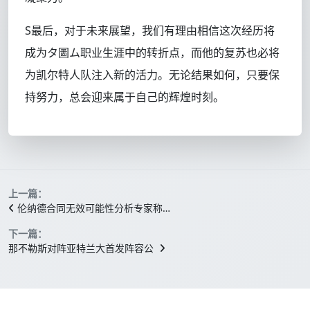
S最后，对于未来展望，我们有理由相信这次经历将
成为タ圖ム职业生涯中的转折点，而他的复苏也必将
为凯尔特人队注入新的活力。无论结果如何，只要保
持努力，总会迎来属于自己的辉煌时刻。
上一篇：
伦纳德合同无效可能性分析专家称…
下一篇：
那不勒斯对阵亚特兰大首发阵容公