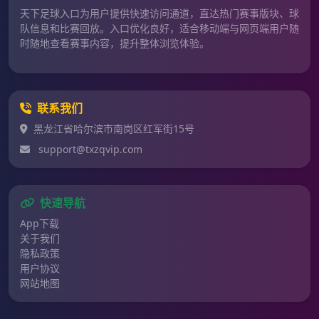
天下足球入口为用户提供快速访问通道，直达热门赛事版块、球
队信息和比赛回放。入口优化良好，适合移动端与网页端用户随
时随地查看赛事内容，提升整体浏览体验。
联系我们
黑龙江省哈尔滨市南岗区红军街15号
support@txzqvip.com
快速导航
App下载
关于我们
隐私政策
用户协议
网站地图